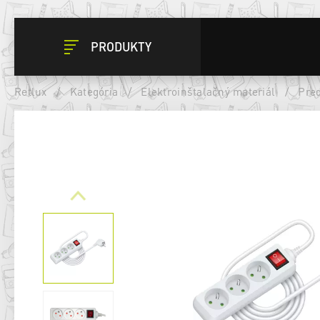
PRODUKTY
Retlux
/
Kategória
/
Elektroinštalačný materiál
/
Pred