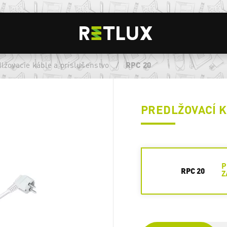
lžovacie káble a príslušenstvo
/
RPC 20
PREDLŽOVACÍ 
P
RPC 20
Z