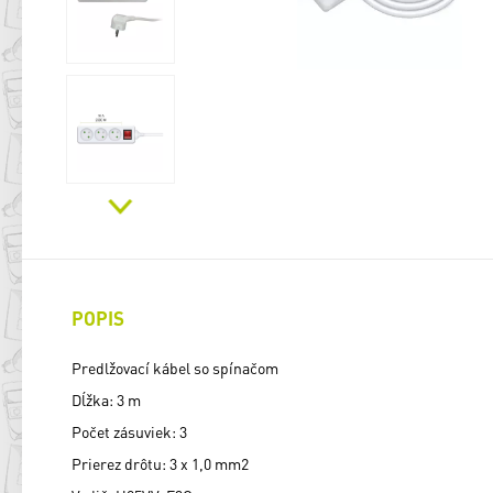
POPIS
Predlžovací kábel so spínačom
Dĺžka: 3 m
Počet zásuviek: 3
Prierez drôtu: 3 x 1,0 mm2