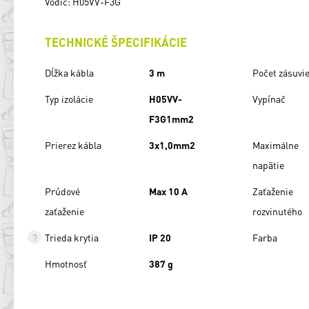
Vodič: H05VV-F3G
TECHNICKÉ ŠPECIFIKÁCIE
Dĺžka kábla
3 m
Počet zásuvi
Typ izolácie
H05VV-
Vypínač
F3G1mm2
Prierez kábla
3x1,0mm2
Maximálne
napätie
Prúdové
Max 10 A
Zaťaženie
zaťaženie
rozvinutého
Trieda krytia
IP 20
Farba
Hmotnosť
387 g