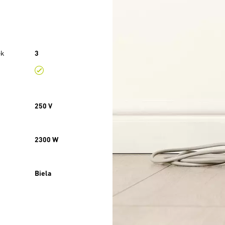
ek
3
250 V
2300 W
Biela