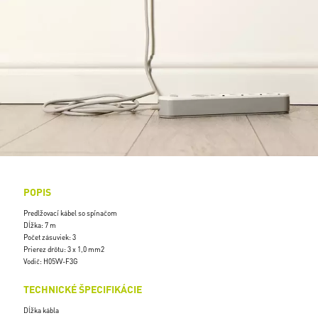
POPIS
Predlžovací kábel so spínačom
Dĺžka: 7 m
Počet zásuviek: 3
Prierez drôtu: 3 x 1,0 mm2
Vodič: H05VV-F3G
TECHNICKÉ ŠPECIFIKÁCIE
Dĺžka kábla