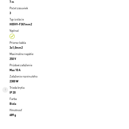
7 m
Počet zásuviek
3
Typ izolácie
H05VV-F3G1mm2
Vypínač
Prierez kábla
3x1,0mm2
Maximálne napätie
250 V
Prúdové zaťaženie
Max 10 A
Zaťaženie rozvinutého
2300 W
Trieda krytia
IP 20
Farba
Biela
Hmotnosť
689 g