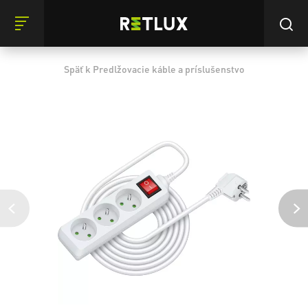
Späť k Predlžovacie káble a príslušenstvo