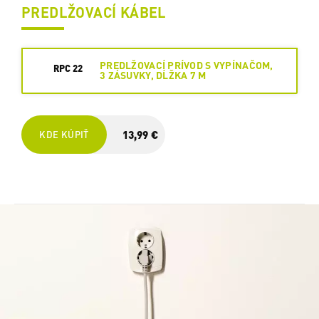
PREDLŽOVACÍ KÁBEL
PREDLŽOVACÍ PRÍVOD S VYPÍNAČOM,
RPC 22
3 ZÁSUVKY, DĹŽKA 7 M
13,99 €
KDE KÚPIŤ