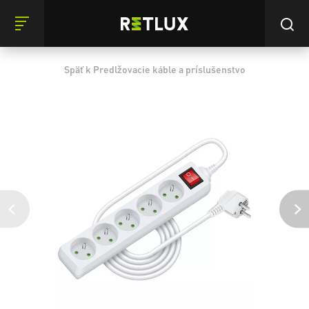
Späť k Predlžovacie káble a príslušenstvo