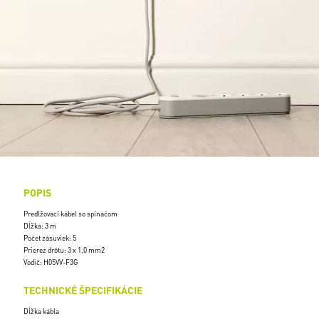
POPIS
Predlžovací kábel so spínačom
Dĺžka: 3 m
Počet zásuviek: 5
Prierez drôtu: 3 x 1,0 mm2
Vodič: H05VV-F3G
TECHNICKÉ ŠPECIFIKÁCIE
Dĺžka kábla