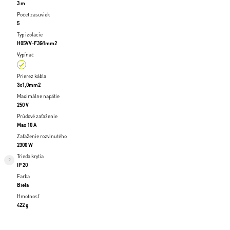
3 m
Počet zásuviek
5
Typ izolácie
H05VV-F3G1mm2
Vypínač
Prierez kábla
3x1,0mm2
Maximálne napätie
250 V
Prúdové zaťaženie
Max 10 A
Zaťaženie rozvinutého
2300 W
Trieda krytia
IP 20
Farba
Biela
Hmotnosť
422 g