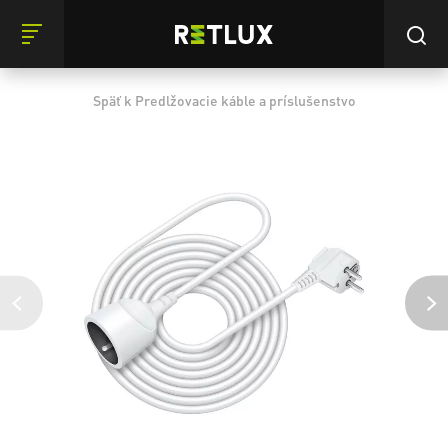
Späť k Predlžovacie káble a príslušenstvo