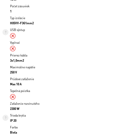
Počet zásuviek
1
Typ izolácie
H05VV-F3G1mm2
USB výstup
Vypínač
Prierez kábla
3x1,0mm2
Maximálne napätie
250 V
Prúdové zaťaženie
Max 10 A
Tepelná poistka
Zaťaženie rozvinutého
2300 W
Trieda krytia
IP 20
Farba
Biela