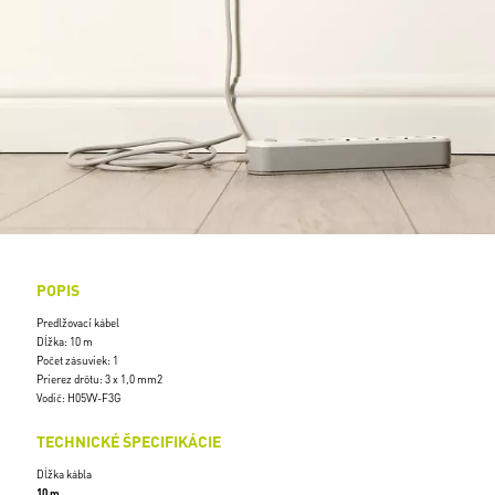
POPIS
Predlžovací kábel
Dĺžka: 10 m
Počet zásuviek: 1
Prierez drôtu: 3 x 1,0 mm2
Vodič: H05VV-F3G
TECHNICKÉ ŠPECIFIKÁCIE
Dĺžka kábla
10 m