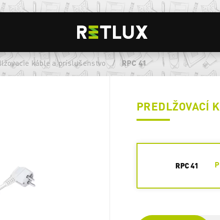
lžovacie káble a príslušenstvo
/
RPC 41
PREDLŽOVACÍ 
P
RPC 41