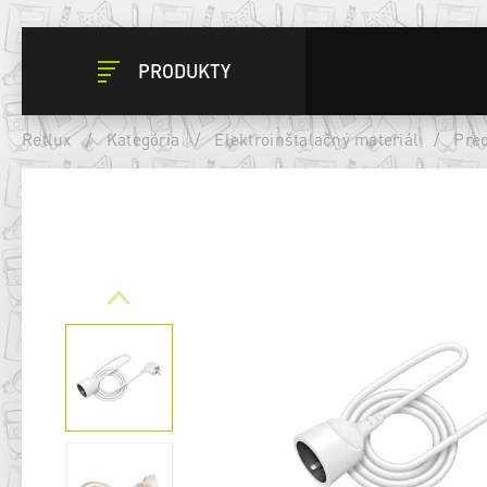
PRODUKTY
Retlux
/
Kategória
/
Elektroinštalačný materiál
/
Pred