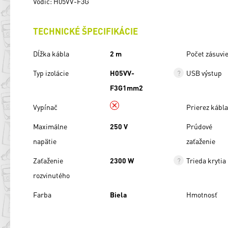
Vodič: H05VV-F3G
TECHNICKÉ ŠPECIFIKÁCIE
Dĺžka kábla
2 m
Počet zásuvi
Typ izolácie
H05VV-
USB výstup
F3G1mm2
Vypínač
Prierez kábla
Maximálne
250 V
Prúdové
napätie
zaťaženie
Zaťaženie
2300 W
Trieda krytia
rozvinutého
Farba
Biela
Hmotnosť