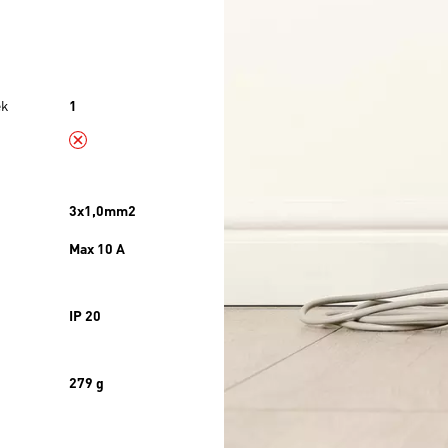
ek
1
3x1,0mm2
Max 10 A
IP 20
279 g