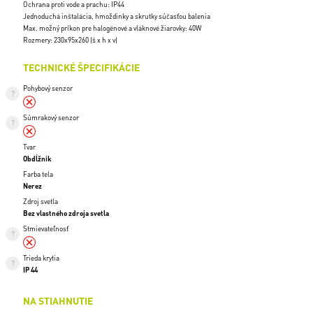
Ochrana proti vode a prachu: IP44
Jednoduchá inštalácia, hmoždinky a skrutky súčasťou balenia
Max. možný príkon pre halogénové a vláknové žiarovky: 40W
Rozmery: 230x95x260 (š x h x v)
TECHNICKÉ ŠPECIFIKÁCIE
Pohybový senzor
Súmrakový senzor
Tvar
Obdĺžnik
Farba tela
Nerez
Zdroj svetla
Bez vlastného zdroja svetla
Stmievateľnosť
Trieda krytia
IP 44
NA STIAHNUTIE