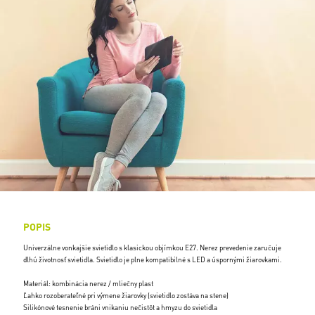
POPIS
Univerzálne vonkajšie svietidlo s klasickou objímkou E27. Nerez prevedenie zaručuje
dlhú životnosť svietidla. Svietidlo je plne kompatibilné s LED a úspornými žiarovkami.
Materiál: kombinácia nerez / mliečny plast
Ľahko rozoberateľné pri výmene žiarovky (svietidlo zostáva na stene)
Silikónové tesnenie bráni vnikaniu nečistôt a hmyzu do svietidla