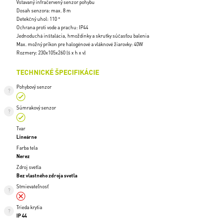
Vstavaný infračervený senzor pohybu
Dosah senzora: max. 8 m
Detekčný uhol: 110 °
Ochrana proti vode a prachu: IP44
Jednoduchá inštalácia, hmoždinky a skrutky súčasťou balenia
Max. možný príkon pre halogénové a vláknové žiarovky: 40W
Rozmery: 230x105x260 (š x h x v)
TECHNICKÉ ŠPECIFIKÁCIE
Pohybový senzor
Súmrakový senzor
Tvar
Lineárne
Farba tela
Nerez
Zdroj svetla
Bez vlastného zdroja svetla
Stmievateľnosť
Trieda krytia
IP 44