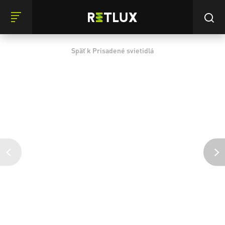
Späť k Prisadené svietidlá