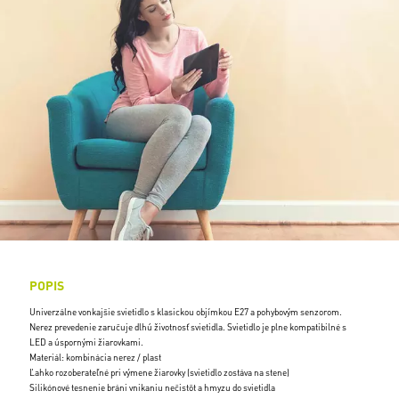
POPIS
Univerzálne vonkajšie svietidlo s klasickou objímkou E27 a pohybovým senzorom.
Nerez prevedenie zaručuje dlhú životnosť svietidla. Svietidlo je plne kompatibilné s
LED a úspornými žiarovkami.
Materiál: kombinácia nerez / plast
Ľahko rozoberateľné pri výmene žiarovky (svietidlo zostáva na stene)
Silikónové tesnenie bráni vnikaniu nečistôt a hmyzu do svietidla