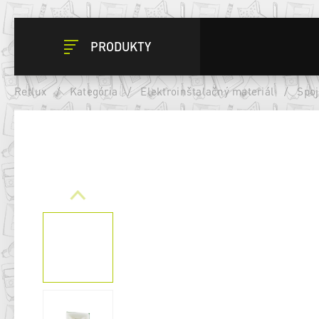
PRODUKTY
Retlux
/
Kategória
/
Elektroinštalačný materiál
/
Spoj