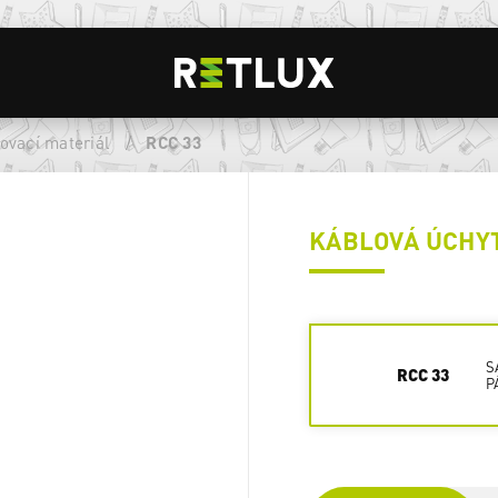
ovací materiál
/
RCC 33
KÁBLOVÁ ÚCHY
S
RCC 33
P