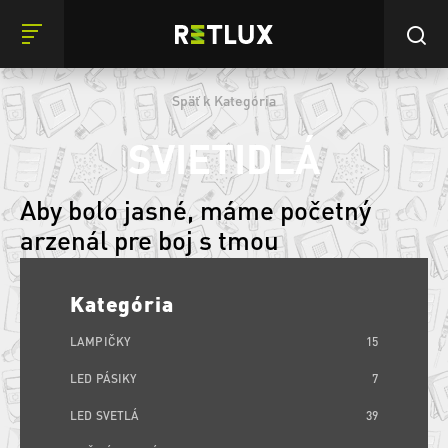
Späť k Kategória
SVIETIDLÁ
Aby bolo jasné, máme početný
arzenál pre boj s tmou
Kategória
LAMPIČKY
15
LED PÁSIKY
7
LED SVETLÁ
39