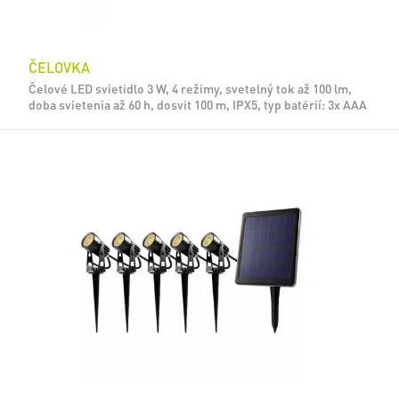
ČELOVKA
Čelové LED svietidlo 3 W, 4 režimy, svetelný tok až 100 lm,
doba svietenia až 60 h, dosvit 100 m, IPX5, typ batérií: 3x AAA