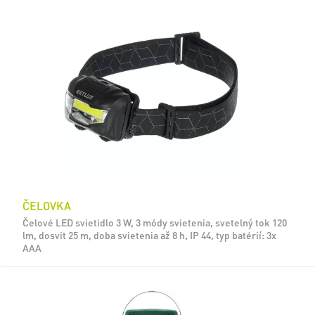
ČELOVKA
Čelové LED svietidlo 3 W, 3 módy svietenia, svetelný tok 120
lm, dosvit 25 m, doba svietenia až 8 h, IP 44, typ batérií: 3x
AAA