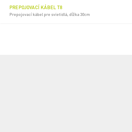
PREPOJOVACÍ KÁBEL T8
Prepojovací kábel pre svietidlá, dĺžka 30cm
ČELOVKA
Nabíjacia športová LED čelovka, svetelný tok 350 lm, doba
svietenia až 20 h, dosvit 70 m, XPE LED bočné osvetlenie,