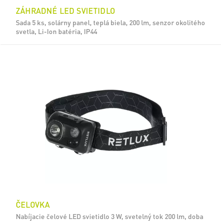
ZÁHRADNÉ LED SVIETIDLO
Sada 5 ks, solárny panel, teplá biela, 200 lm, senzor okolitého
svetla, Li-Ion batéria, IP44
ČELOVKA
Nabíjacie čelové LED svietidlo 3 W, svetelný tok 200 lm, doba