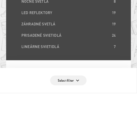
NOČNÉ SVETLÁ
8
LED REFLEKTORY
19
ZÁHRADNÉ SVETLÁ
19
PRISADENÉ SVIETIDLÁ
24
LINEÁRNE SVIETIDLÁ
7
Select filter