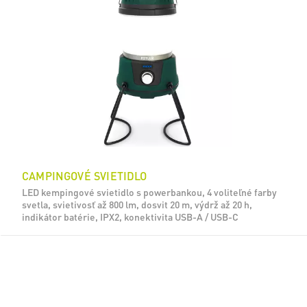
CAMPINGOVÉ SVIETIDLO
LED kempingové svietidlo s powerbankou, 4 voliteľné farby
svetla, svietivosť až 800 lm, dosvit 20 m, výdrž až 20 h,
indikátor batérie, IPX2, konektivita USB-A / USB-C