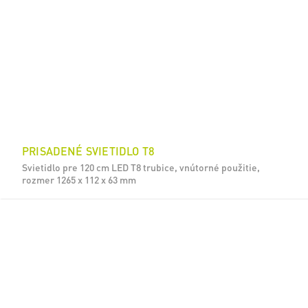
PRISADENÉ SVIETIDLO T8
Svietidlo pre 120 cm LED T8 trubice, vnútorné použitie,
rozmer 1265 x 112 x 63 mm