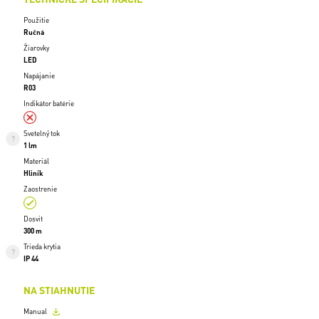
Použitie
Ručná
Žiarovky
LED
Napájanie
R03
Indikátor batérie
Svetelný tok
1 lm
Materiál
Hliník
Zaostrenie
Dosvit
300 m
Trieda krytia
IP 44
NA STIAHNUTIE
Manual