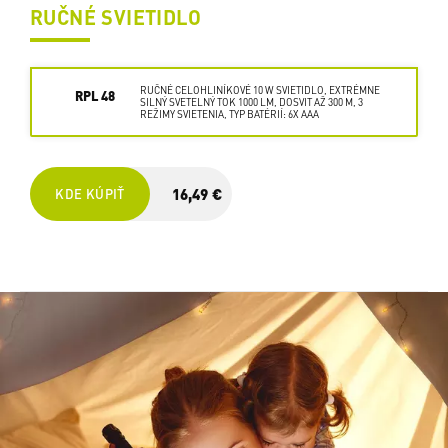
RUČNÉ SVIETIDLO
RUČNÉ CELOHLINÍKOVÉ 10 W SVIETIDLO, EXTRÉMNE
RPL 48
SILNÝ SVETELNÝ TOK 1000 LM, DOSVIT AŽ 300 M, 3
REŽIMY SVIETENIA, TYP BATÉRIÍ: 6X AAA
16,49 €
KDE KÚPIŤ