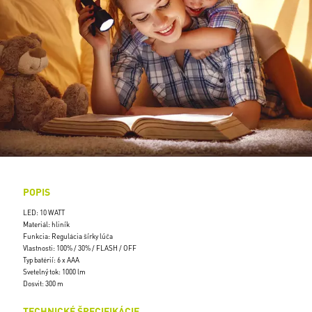
POPIS
LED: 10 WATT
Materiál: hliník
Funkcia: Regulácia šírky lúča
Vlastnosti: 100% / 30% / FLASH / OFF
Typ batérií: 6 x AAA
Svetelný tok: 1000 lm
Dosvit: 300 m
TECHNICKÉ ŠPECIFIKÁCIE