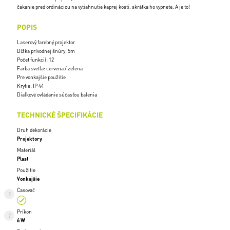
čakanie pred ordináciou na vytiahnutie kaprej kosti, skrátka ho vypnete. A je to!
POPIS
Laserový farebný projektor
Dĺžka prívodnej šnúry: 5m
Počet funkcií: 12
Farba svetla: červená / zelená
Pre vonkajšie použitie
Krytie: IP 44
Diaľkové ovládanie súčasťou balenia
TECHNICKÉ ŠPECIFIKÁCIE
Druh dekorácie
Projektory
Materiál
Plast
Použitie
Vonkajšie
Časovač
Príkon
6 W