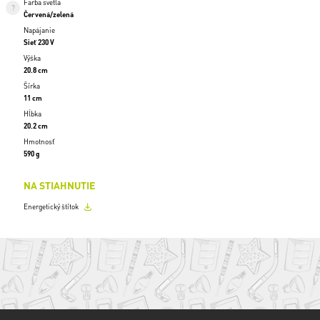
Farba svetla
Červená/zelená
Napájanie
Sieť 230 V
Výška
20.8 cm
Šírka
11 cm
Hĺbka
20.2 cm
Hmotnosť
590 g
NA STIAHNUTIE
Energetický štítok