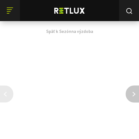
Späť k Sezónna výzdoba