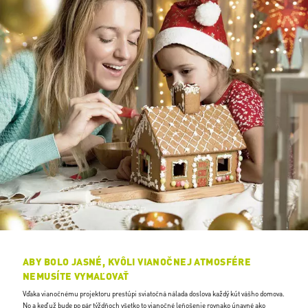
ABY BOLO JASNÉ, KVÔLI VIANOČNEJ ATMOSFÉRE
NEMUSÍTE VYMAĽOVAŤ
Vďaka vianočnému projektoru prestúpi sviatočná nálada doslova každý kút vášho domova.
No a keď už bude po pár týždňoch všetko to vianočné leňošenie rovnako únavné ako