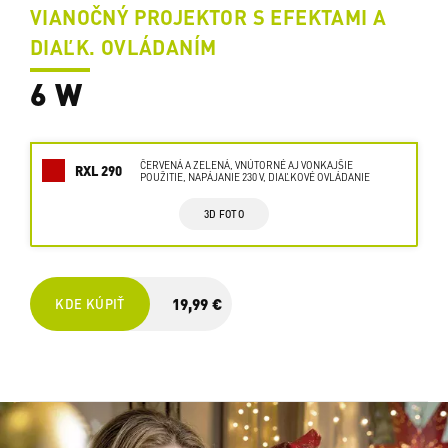
VIANOČNÝ PROJEKTOR S EFEKTAMI A
DIAĽK. OVLÁDANÍM
6 W
ČERVENÁ A ZELENÁ, VNÚTORNÉ AJ VONKAJŠIE
RXL 290
POUŽITIE, NAPÁJANIE 230 V, DIAĽKOVÉ OVLÁDANIE
3D FOTO
19,99 €
KDE KÚPIŤ