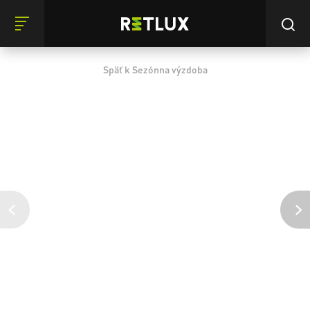
Späť k Sezónna výzdoba