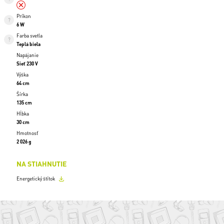
Príkon
6 W
Farba svetla
Teplá biela
Napájanie
Sieť 230 V
Výška
64 cm
Šírka
135 cm
Hĺbka
30 cm
Hmotnosť
2 026 g
NA STIAHNUTIE
Energetický štítok