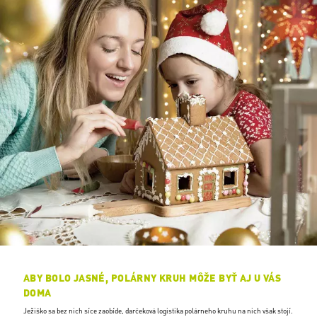
ABY BOLO JASNÉ, POLÁRNY KRUH MÔŽE BYŤ AJ U VÁS
DOMA
Ježiško sa bez nich síce zaobíde, darčeková logistika polárneho kruhu na nich však stojí.