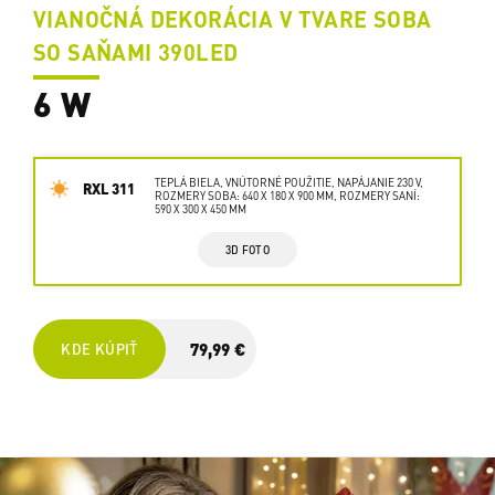
VIANOČNÁ DEKORÁCIA V TVARE SOBA
SO SAŇAMI 390LED
6 W
TEPLÁ BIELA, VNÚTORNÉ POUŽITIE, NAPÁJANIE 230 V,
RXL 311
ROZMERY SOBA: 640 X 180 X 900 MM, ROZMERY SANÍ:
590 X 300 X 450 MM
3D FOTO
79,99 €
KDE KÚPIŤ