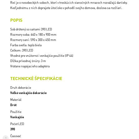
Reč je o nesebeckých soboch, ktorí v treskúcich vianočných mrazoch rozvážajú darčeky.
Keď jednému z nich doprajete útočisko v pohodlí svojho domova, doslova sa rozžiari.
POPIS
Sob drôtený so saňami 390 LED
Rozmery soba: 640 x 180 x 900 mm
Rozmery saní: 590 x 300 x 450 mm
Farba svetla: teplá biela
Celkom: 390 LED
Vhodné pre vnútorné i vonkajšie použitie (IP 44)
Dĺžka prívodnej šnúry: 3 m
Vrátane napájacieho adaptéra
TECHNICKÉ ŠPECIFIKÁCIE
Druh dekorácie
Veľké vonkajšie dekorácie
Materiál
Drôt
Použitie
Vonkajšie
Počet LED
390
Časovač