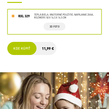
TEPLÁ BIELA, VNÚTORNÉ POUŽITIE, NAPÁJANIE 2XAA,
RXL 329
ROZMERY: 50 X 14,5 X 14,5 CM
3D FOTO
11,99 €
KDE KÚPIŤ