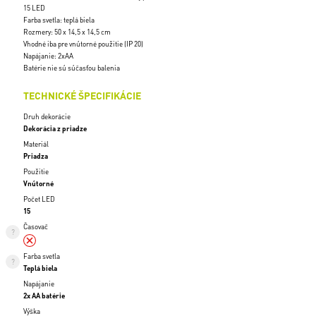
15 LED
Farba svetla: teplá biela
Rozmery: 50 x 14,5 x 14,5 cm
Vhodné iba pre vnútorné použitie (IP 20)
Napájanie: 2xAA
Batérie nie sú súčasťou balenia
TECHNICKÉ ŠPECIFIKÁCIE
Druh dekorácie
Dekorácia z priadze
Materiál
Priadza
Použitie
Vnútorné
Počet LED
15
Časovač
Farba svetla
Teplá biela
Napájanie
2x AA batérie
Výška