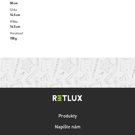
50 cm
Šírka
14.5 cm
Hĺbka
14.5 cm
Hmotnosť
150 g
Produkty
Napíšte nám