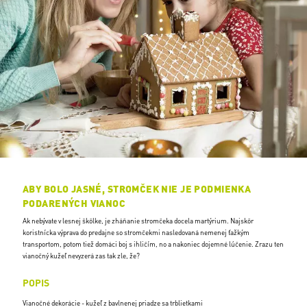
ABY BOLO JASNÉ, STROMČEK NIE JE PODMIENKA
PODARENÝCH VIANOC
Ak nebývate v lesnej škôlke, je zháňanie stromčeka docela martýrium. Najskôr
koristnícka výprava do predajne so stromčekmi nasledovaná nemenej ťažkým
transportom, potom tiež domáci boj s ihličím, no a nakoniec dojemné lúčenie. Zrazu ten
vianočný kužeľ nevyzerá zas tak zle, že?
POPIS
Vianočné dekorácie - kužeľ z bavlnenej priadze sa trblietkami