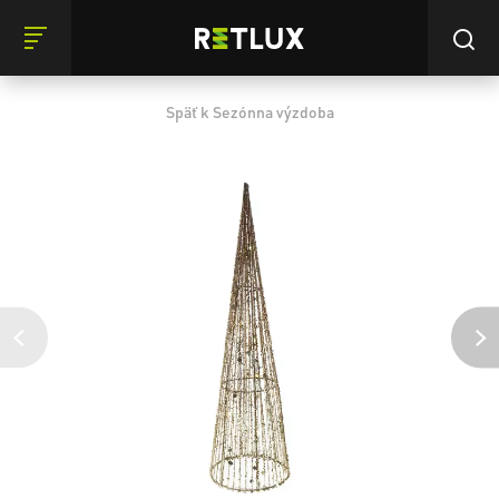
Späť k Sezónna výzdoba