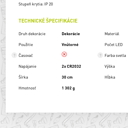
Stupeň krytia: IP 20
TECHNICKÉ ŠPECIFIKÁCIE
Druh dekorácie
Dekorácie
Materiál
Použitie
Vnútorné
Počet LED
Časovač
Farba svetla
Napájanie
2x CR2032
Výška
Šírka
30 cm
Hĺbka
Hmotnosť
1 302 g