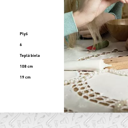
Plyš
6
Teplá biela
108 cm
19 cm