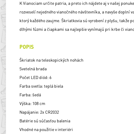
K Vianociam určite patria, a preto ich nájdete aj v našej ponuke
rozveselí nejedného vianočného návštevníka, a navyše doplní 
ktorý každého zaujme. Škriatkovia sú vyrobení z plyšu, takže pot
dlhými fúzmi a čiapkami sa najlepšie vynímajú pri krbe či vi
POPIS
Škriatok na teleskopických nohách
Svetelná brada
Počet LED diód: 6
Farba svetla: teplá biela
Farba: šedá
Výška: 108 cm
Napájanie: 2x CR2032
Batérie sú súčasťou balenia
Vhodné na použitie v interiéri