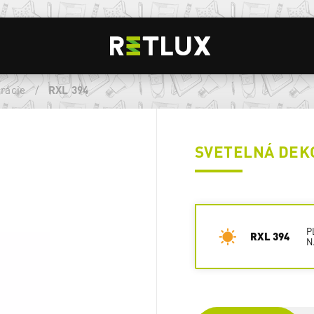
rácie
/
RXL 394
SVETELNÁ DEK
P
RXL 394
N