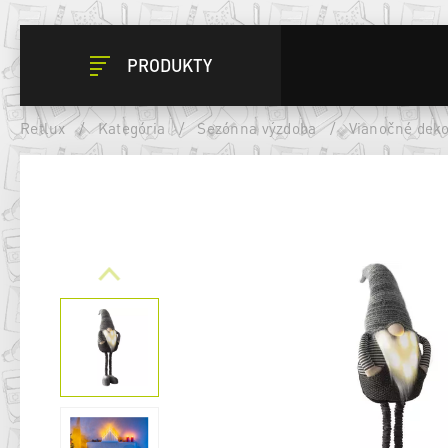
PRODUKTY
Retlux
/
Kategória
/
Sezónna výzdoba
/
Vianočné deko