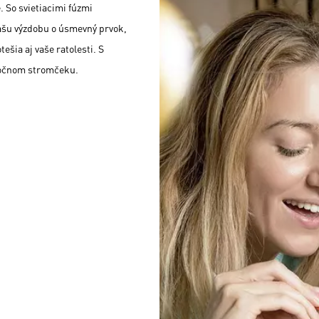
. So svietiacimi fúzmi
vašu výzdobu o úsmevný prvok,
ešia aj vaše ratolesti. S
anočnom stromčeku.