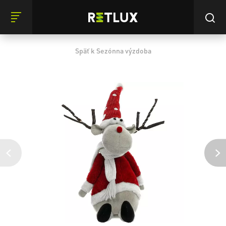
Späť k Sezónna výzdoba