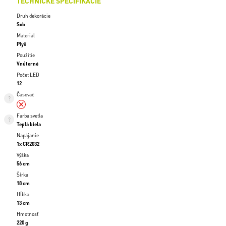
TECHNICKÉ ŠPECIFIKÁCIE
Druh dekorácie
Sob
Materiál
Plyš
Použitie
Vnútorné
Počet LED
12
Časovač
Farba svetla
Teplá biela
Napájanie
1x CR2032
Výška
56 cm
Šírka
18 cm
Hĺbka
13 cm
Hmotnosť
220 g