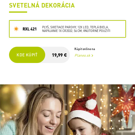
SVETELNÁ DEKORÁCIA
PLYŠ, SVIETIACE PAROHY, 12X LED, TEPLÁ BIELA,
RXL 421
NAPÁJANIE 1X CR2032, 56 CM, VNÚTORNÉ POUŽITI
Kúpiť online na
19,99 €
KDE KÚPIŤ
Planeo.sk