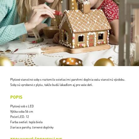
Plyšové vianočné soby s roztomilo svietiacimi parohmi doplnia vašu vianočnú výzdobu.
Soby sú vyrobené z plyšu, takže budú lákadlom aj pre vaše deti.
POPIS
Plyšový sob s LED
Výška soba 56 cm
Počet LED: 12
Farba svetiel: teplá biela
žiariace parohy, červené doplnky