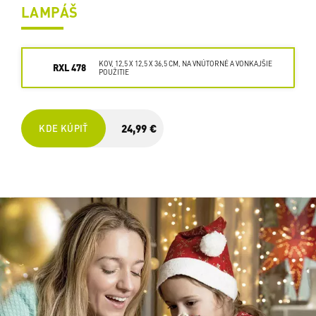
LAMPÁŠ
KOV, 12,5 X 12,5 X 36,5 CM, NA VNÚTORNÉ A VONKAJŠIE
RXL 478
POUŽITIE
24,99 €
KDE KÚPIŤ