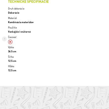
TECHNICKÉ ŠPECIFIKÁCIE
Druh dekorácie
Dekorácie
Materiál
Kombinácia materiálov
Použitie
Vonkajšie i vnútorné
Časovač
Výška
36.5 cm
Šírka
12.5 cm
Hĺbka
12.5 cm