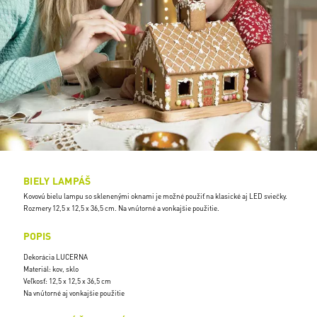
BIELY LAMPÁŠ
Kovovú bielu lampu so sklenenými oknami je možné použiť na klasické aj LED sviečky.
Rozmery 12,5 x 12,5 x 36,5 cm. Na vnútorné a vonkajšie použitie.
POPIS
Dekorácia LUCERNA
Materiál: kov, sklo
Veľkosť: 12,5 x 12,5 x 36,5 cm
Na vnútorné aj vonkajšie použitie