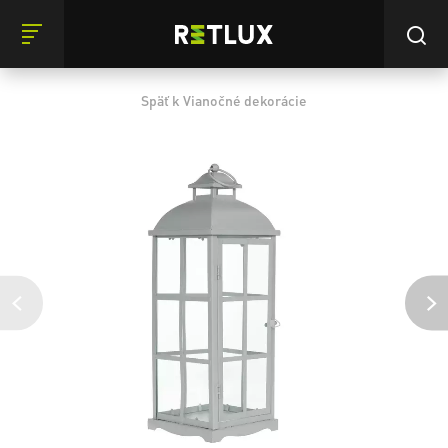
Späť k Vianočné dekorácie