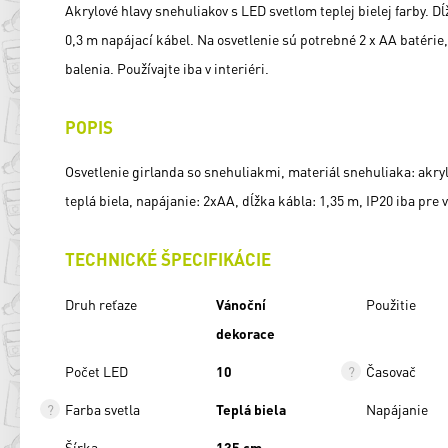
Akrylové hlavy snehuliakov s LED svetlom teplej bielej farby. Dĺ
0,3 m napájací kábel. Na osvetlenie sú potrebné 2 x AA batérie
balenia. Používajte iba v interiéri.
POPIS
Osvetlenie girlanda so snehuliakmi, materiál snehuliaka: akryl, 
teplá biela, napájanie: 2xAA, dĺžka kábla: 1,35 m, IP20 iba pre 
TECHNICKÉ ŠPECIFIKÁCIE
Druh reťaze
Vánoční
Použitie
dekorace
Počet LED
10
Časovač
Farba svetla
Teplá biela
Napájanie
Šírka
135 cm