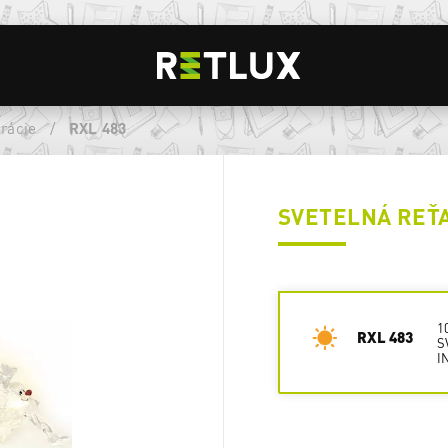
rácie
/
RXL 483
SVETELNÁ REŤ
1
RXL 483
S
I