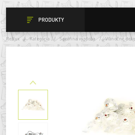
PRODUKTY
Retlux
/
Kategória
/
Sezónna výzdoba
/
Vianočné deko