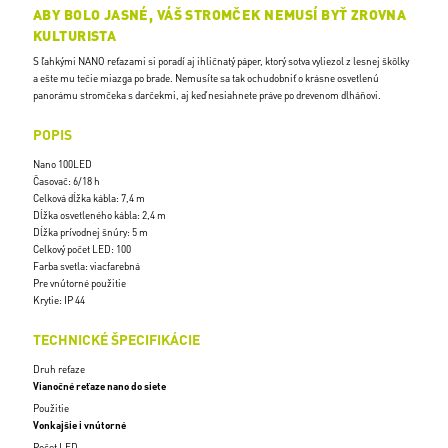
ABY BOLO JASNÉ, VÁŠ STROMČEK NEMUSÍ BYŤ ZROVNA
KULTURISTA
S ľahkými NANO reťazami si poradí aj ihličnatý páper, ktorý sotva vyliezol z lesnej škôlky
a ešte mu tečie miazga po brade. Nemusíte sa tak ochudobniť o krásne osvetlenú
panorámu stromčeka s darčekmi, aj keď nesiahnete práve po drevenom dlháňovi.
POPIS
Nano 100LED
Časovač: 6/18 h
Celková dĺžka kábla: 7,4 m
Dĺžka osvetleného kábla: 2,4 m
Dĺžka prívodnej šnúry: 5 m
Celkový počet LED: 100
Farba svetla: viacfarebná
Pre vnútorné použitie
Krytie: IP 44
TECHNICKÉ ŠPECIFIKÁCIE
Druh reťaze
Vianočné reťaze nano do siete
Použitie
Vonkajšie i vnútorné
Počet LED