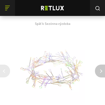
Späť k Sezónna výzdoba