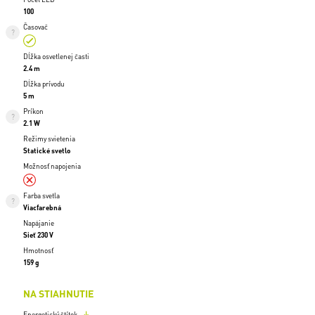
100
Časovač
Dĺžka osvetlenej časti
2.4 m
Dĺžka prívodu
5 m
Príkon
2.1 W
Režimy svietenia
Statické svetlo
Možnosť napojenia
Farba svetla
Viacfarebná
Napájanie
Sieť 230 V
Hmotnosť
159 g
NA STIAHNUTIE
Energetický štítok