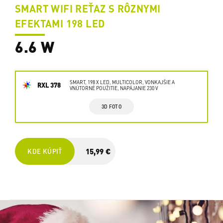
SMART WIFI REŤAZ S RÔZNYMI
EFEKTAMI 198 LED
6.6 W
SMART, 198 X LED, MULTICOLOR, VONKAJŠIE A
RXL 378
VNÚTORNÉ POUŽITIE, NAPÁJANIE 230 V
3D FOTO
15,99 €
KDE KÚPIŤ