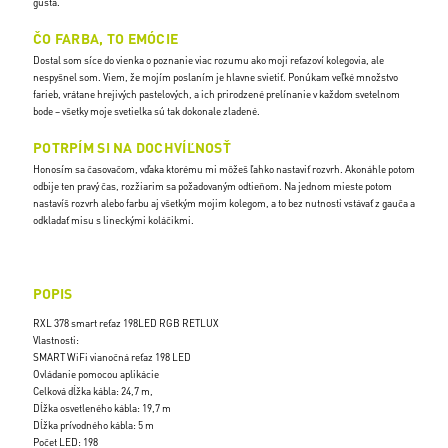
gusta.
ČO FARBA, TO EMÓCIE
Dostal som síce do vienka o poznanie viac rozumu ako moji reťazoví kolegovia, ale
nespyšnel som. Viem, že mojím poslaním je hlavne svietiť. Ponúkam veľké množstvo
farieb, vrátane hrejivých pastelových, a ich prirodzené prelínanie v každom svetelnom
bode – všetky moje svetielka sú tak dokonale zladené.
POTRPÍM SI NA DOCHVÍĽNOSŤ
Honosím sa časovačom, vďaka ktorému mi môžeš ľahko nastaviť rozvrh. Akonáhle potom
odbije ten pravý čas, rozžiarim sa požadovaným odtieňom. Na jednom mieste potom
nastavíš rozvrh alebo farbu aj všetkým mojim kolegom, a to bez nutnosti vstávať z gauča a
odkladať misu s lineckými koláčikmi.
POPIS
RXL 378 smart reťaz 198LED RGB RETLUX
Vlastnosti:
SMART WiFi vianočná reťaz 198 LED
Ovládanie pomocou aplikácie
Celková dĺžka kábla: 24,7 m,
Dĺžka osvetleného kábla: 19,7 m
Dĺžka prívodného kábla: 5 m
Počet LED: 198