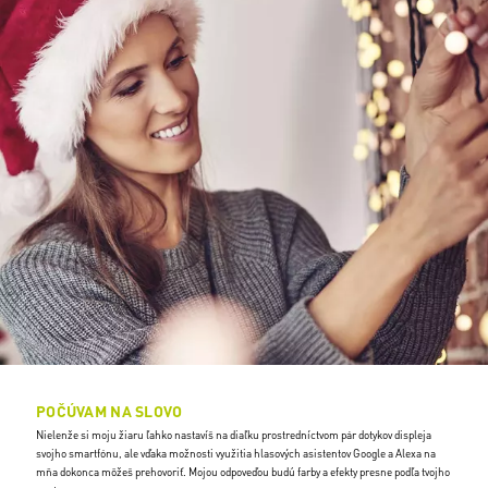
POČÚVAM NA SLOVO
Nielenže si moju žiaru ľahko nastavíš na diaľku prostredníctvom pár dotykov displeja
svojho smartfónu, ale vďaka možnosti využitia hlasových asistentov Google a Alexa na
mňa dokonca môžeš prehovoriť. Mojou odpoveďou budú farby a efekty presne podľa tvojho