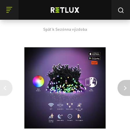
Späť k Sezónna výzdoba