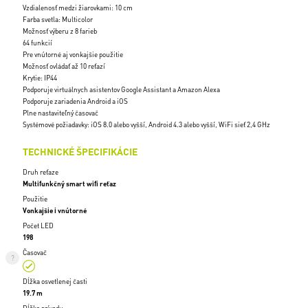
Vzdialenosť medzi žiarovkami: 10 cm
Farba svetla: Multicolor
Možnosť výberu z 8 farieb
64 funkcií
Pre vnútorné aj vonkajšie použitie
Možnosť ovládať až 10 reťazí
Krytie: IP44
Podporuje virtuálnych asistentov Google Assistant a Amazon Alexa
Podporuje zariadenia Android a iOS
Plne nastaviteľný časovač
Systémové požiadavky: iOS 8.0 alebo vyšší, Android 4.3 alebo vyšší, WiFi sieť 2,4 GHz
TECHNICKÉ ŠPECIFIKÁCIE
Druh reťaze
Multifunkčný smart wifi reťaz
Použitie
Vonkajšie i vnútorné
Počet LED
198
Časovač
Dĺžka osvetlenej časti
19.7 m