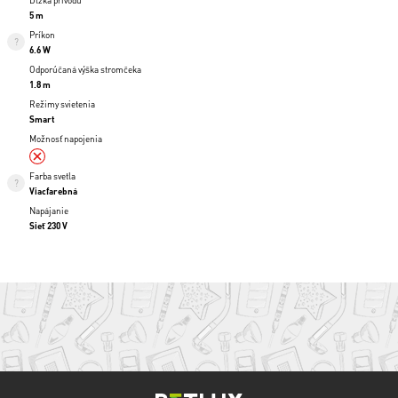
Dĺžka prívodu
5 m
Príkon
6.6 W
Odporúčaná výška stromčeka
1.8 m
Režimy svietenia
Smart
Možnosť napojenia
Farba svetla
Viacfarebná
Napájanie
Sieť 230 V