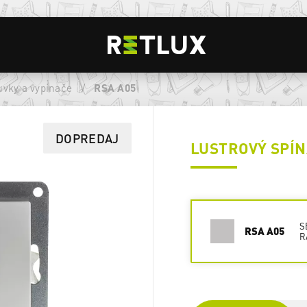
vky a vypínače
/
RSA A05
DOPREDAJ
LUSTROVÝ SPÍN
S
RSA A05
R