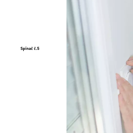
Spínač č.5