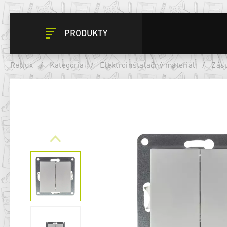
PRODUKTY
Retlux
/
Kategória
/
Elektroinštalačný materiál
/
Zásu