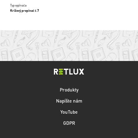
Typ vypínača
Krížový prepínač č.7
Produkty
Napíšte nám
YouTube
GDPR