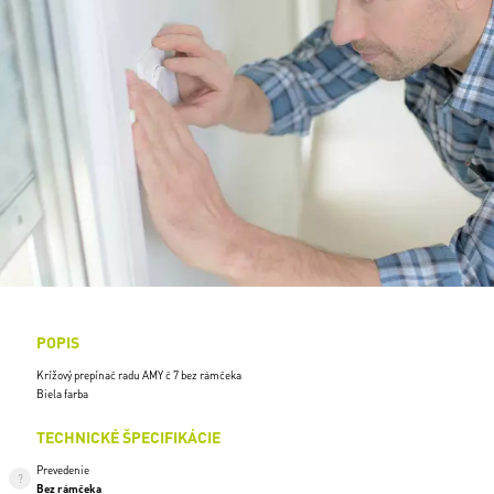
POPIS
Krížový prepínač radu AMY č 7 bez rámčeka
Biela farba
TECHNICKÉ ŠPECIFIKÁCIE
Prevedenie
Bez rámčeka