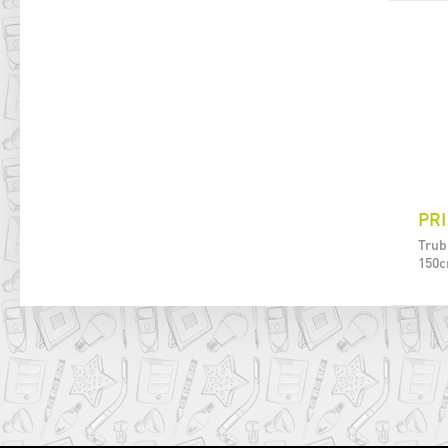
PRI
Trub
150