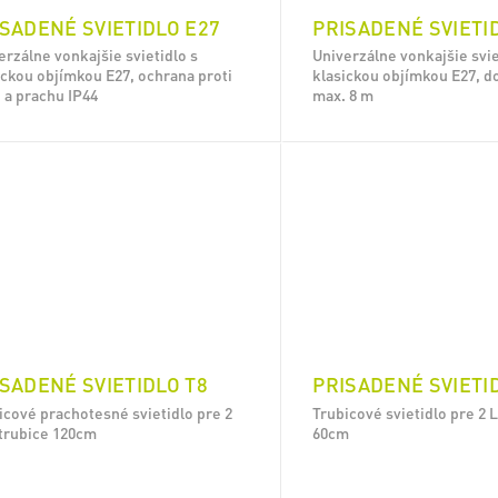
SADENÉ SVIETIDLO E27
PRISADENÉ SVIETID
erzálne vonkajšie svietidlo s
Univerzálne vonkajšie svie
ickou objímkou E27, ochrana proti
klasickou objímkou E27, d
 a prachu IP44
max. 8 m
SADENÉ SVIETIDLO T8
PRISADENÉ SVIETI
icové prachotesné svietidlo pre 2
Trubicové svietidlo pre 2 
trubice 120cm
60cm