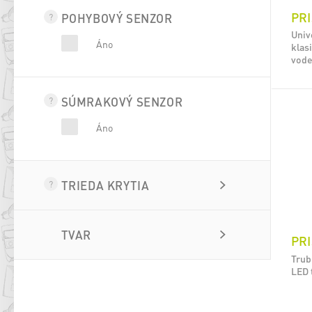
PRI
POHYBOVÝ SENZOR
Univ
Áno
klas
vode
SÚMRAKOVÝ SENZOR
Áno
TRIEDA KRYTIA
TVAR
PRI
Trub
LED 