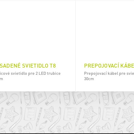
SADENÉ SVIETIDLO T8
PREPOJOVACÍ KÁBE
icové svietidlo pre 2 LED trubice
Prepojovací kábel pre svie
cm
30cm