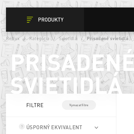
PRODUKTY
Retlux
/
Kategória
/
Svietidlá
/
Prisadené svietidlá
PRISADEN
SVIETIDLÁ
FILTRE
Vymazať filtre
ÚSPORNÝ EKVIVALENT