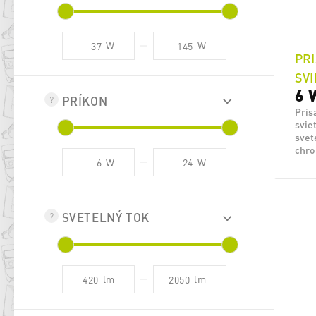
W
W
PRI
SVI
6 
PRÍKON
Pris
svie
svet
chro
W
W
SVETELNÝ TOK
lm
lm