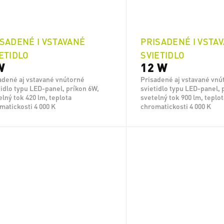
SADENÉ I VSTAVANÉ
PRISADENÉ I VSTA
ETIDLO
SVIETIDLO
W
12 W
adené aj vstavané vnútorné
Prisadené aj vstavané vnú
tidlo typu LED-panel, príkon 6W,
svietidlo typu LED-panel, 
elný tok 420 lm, teplota
svetelný tok 900 lm, teplo
matickosti 4 000 K
chromatickosti 4 000 K