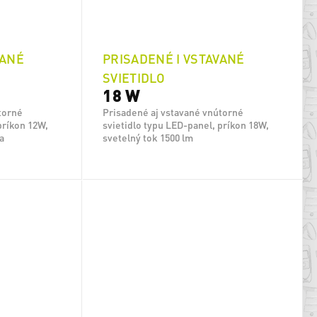
VANÉ
PRISADENÉ I VSTAVANÉ
SVIETIDLO
18 W
torné
Prisadené aj vstavané vnútorné
príkon 12W,
svietidlo typu LED-panel, príkon 18W,
ta
svetelný tok 1500 lm