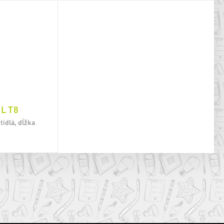
L T8
tidlá, dĺžka